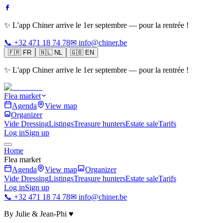
✨ L'app Chiner arrive le 1er septembre — pour la rentrée !
📞 +32 471 18 74 78
✉ info@chiner.be
🇫🇷
FR
🇳🇱
NL
🇬🇧
EN
✨ L'app Chiner arrive le 1er septembre — pour la rentrée !
Flea market
Agenda
View map
Organizer
Vide Dressing
Listings
Treasure hunters
Estate sale
Tarifs
Log in
Sign up
Home
Flea market
Agenda
View map
Organizer
Vide Dressing
Listings
Treasure hunters
Estate sale
Tarifs
Log in
Sign up
📞 +32 471 18 74 78
✉ info@chiner.be
By Julie & Jean-Phi ♥