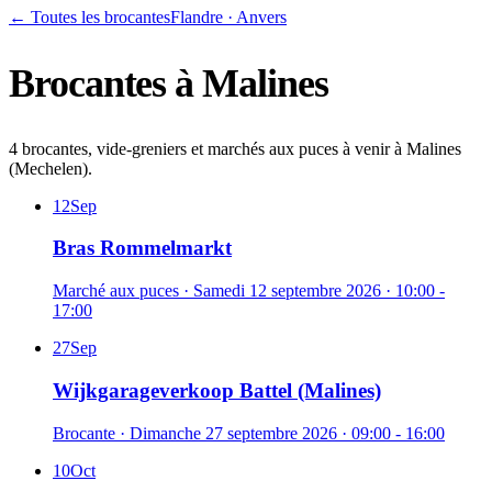
← Toutes les brocantes
Flandre
·
Anvers
Brocantes à
Malines
4 brocantes, vide-greniers et marchés aux puces à venir à Malines
(Mechelen).
12
Sep
Bras Rommelmarkt
Marché aux puces
·
Samedi 12 septembre 2026
· 10:00 -
17:00
27
Sep
Wijkgarageverkoop Battel (Malines)
Brocante
·
Dimanche 27 septembre 2026
· 09:00 - 16:00
10
Oct