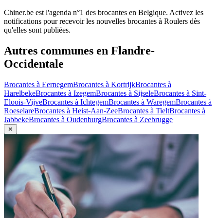
Chiner.be est l'agenda n°1 des brocantes en Belgique. Activez les
notifications pour recevoir les nouvelles brocantes à
Roulers
dès
qu'elles sont publiées.
Autres communes en
Flandre-
Occidentale
Brocantes à
Eernegem
Brocantes à
Kortrijk
Brocantes à
Harelbeke
Brocantes à
Izegem
Brocantes à
Sijsele
Brocantes à
Sint-
Eloois-Vijve
Brocantes à
Ichtegem
Brocantes à
Waregem
Brocantes à
Roeselare
Brocantes à
Heist-Aan-Zee
Brocantes à
Tielt
Brocantes à
Jabbeke
Brocantes à
Oudenburg
Brocantes à
Zeebrugge
✕