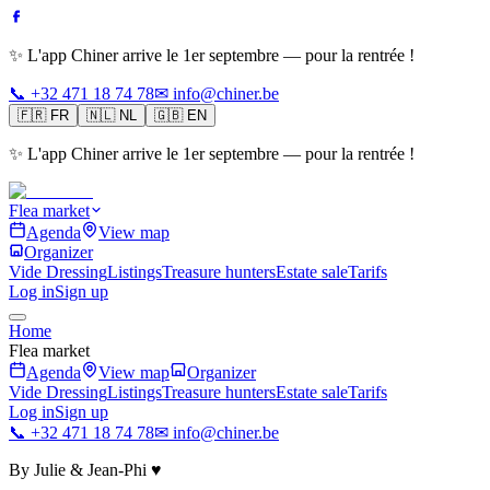
✨ L'app Chiner arrive le 1er septembre — pour la rentrée !
📞 +32 471 18 74 78
✉ info@chiner.be
🇫🇷
FR
🇳🇱
NL
🇬🇧
EN
✨ L'app Chiner arrive le 1er septembre — pour la rentrée !
Flea market
Agenda
View map
Organizer
Vide Dressing
Listings
Treasure hunters
Estate sale
Tarifs
Log in
Sign up
Home
Flea market
Agenda
View map
Organizer
Vide Dressing
Listings
Treasure hunters
Estate sale
Tarifs
Log in
Sign up
📞 +32 471 18 74 78
✉ info@chiner.be
By Julie & Jean-Phi ♥