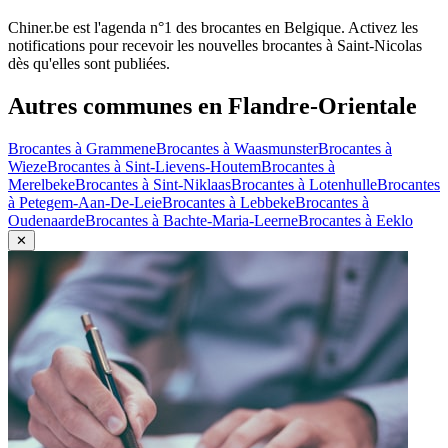
Chiner.be est l'agenda n°1 des brocantes en Belgique. Activez les
notifications pour recevoir les nouvelles brocantes à
Saint-Nicolas
dès qu'elles sont publiées.
Autres communes en
Flandre-Orientale
Brocantes à
Grammene
Brocantes à
Waasmunster
Brocantes à
Wieze
Brocantes à
Sint-Lievens-Houtem
Brocantes à
Merelbeke
Brocantes à
Sint-Niklaas
Brocantes à
Lotenhulle
Brocantes
à
Petegem-Aan-De-Leie
Brocantes à
Lebbeke
Brocantes à
Oudenaarde
Brocantes à
Bachte-Maria-Leerne
Brocantes à
Eeklo
✕