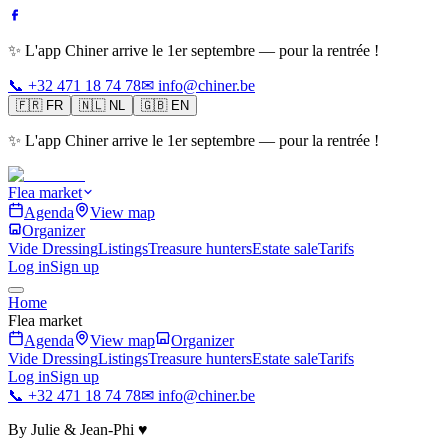
✨ L'app Chiner arrive le 1er septembre — pour la rentrée !
📞 +32 471 18 74 78
✉ info@chiner.be
🇫🇷
FR
🇳🇱
NL
🇬🇧
EN
✨ L'app Chiner arrive le 1er septembre — pour la rentrée !
Flea market
Agenda
View map
Organizer
Vide Dressing
Listings
Treasure hunters
Estate sale
Tarifs
Log in
Sign up
Home
Flea market
Agenda
View map
Organizer
Vide Dressing
Listings
Treasure hunters
Estate sale
Tarifs
Log in
Sign up
📞 +32 471 18 74 78
✉ info@chiner.be
By Julie & Jean-Phi ♥