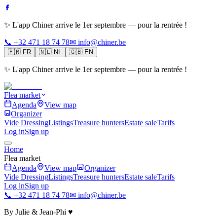
✨ L'app Chiner arrive le 1er septembre — pour la rentrée !
📞 +32 471 18 74 78
✉ info@chiner.be
🇫🇷
FR
🇳🇱
NL
🇬🇧
EN
✨ L'app Chiner arrive le 1er septembre — pour la rentrée !
Flea market
Agenda
View map
Organizer
Vide Dressing
Listings
Treasure hunters
Estate sale
Tarifs
Log in
Sign up
Home
Flea market
Agenda
View map
Organizer
Vide Dressing
Listings
Treasure hunters
Estate sale
Tarifs
Log in
Sign up
📞 +32 471 18 74 78
✉ info@chiner.be
By Julie & Jean-Phi ♥