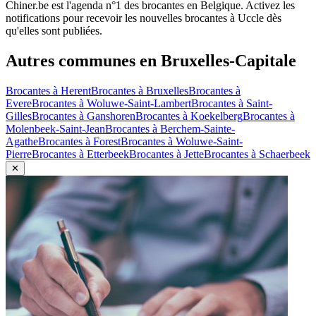
Chiner.be est l'agenda n°1 des brocantes en Belgique. Activez les
notifications pour recevoir les nouvelles brocantes à
Uccle
dès
qu'elles sont publiées.
Autres communes en
Bruxelles-Capitale
Brocantes à
Herent
Brocantes à
Bruxelles
Brocantes à
Evere
Brocantes à
Woluwe-Saint-Lambert
Brocantes à
Saint-
Gilles
Brocantes à
Ganshoren
Brocantes à
Koekelberg
Brocantes à
Molenbeek-Saint-Jean
Brocantes à
Berchem-Sainte-
Agathe
Brocantes à
Forest
Brocantes à
Woluwe-Saint-
Pierre
Brocantes à
Etterbeek
Brocantes à
Jette
Brocantes à
Schaerbeek
✕