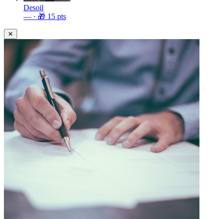
Desoil
—
· 🎁
15
pts
✕