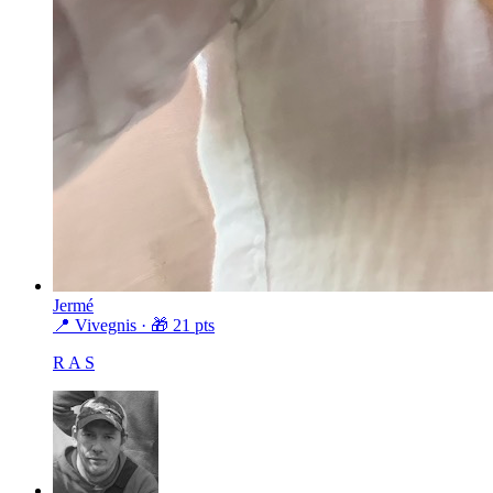
Jermé
📍 Vivegnis
· 🎁
21
pts
R A S