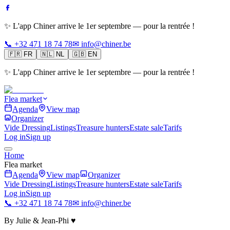
✨ L'app Chiner arrive le 1er septembre — pour la rentrée !
📞 +32 471 18 74 78
✉ info@chiner.be
🇫🇷
FR
🇳🇱
NL
🇬🇧
EN
✨ L'app Chiner arrive le 1er septembre — pour la rentrée !
Flea market
Agenda
View map
Organizer
Vide Dressing
Listings
Treasure hunters
Estate sale
Tarifs
Log in
Sign up
Home
Flea market
Agenda
View map
Organizer
Vide Dressing
Listings
Treasure hunters
Estate sale
Tarifs
Log in
Sign up
📞 +32 471 18 74 78
✉ info@chiner.be
By Julie & Jean-Phi ♥