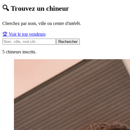
🔍 Trouvez un chineur
Cherchez par nom, ville ou centre d'intérêt.
🏆 Voir le top vendeurs
Rechercher
5
chineur
s
inscrit
s
.