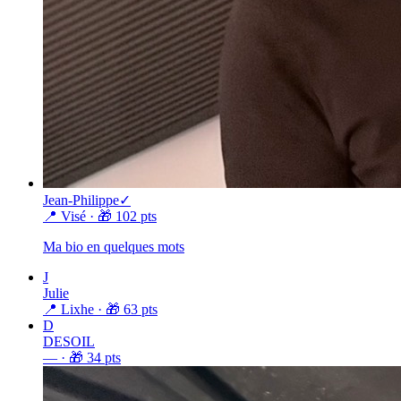
Jean-Philippe
✓
📍 Visé
· 🎁
102
pts
Ma bio en quelques mots
J
Julie
📍 Lixhe
· 🎁
63
pts
D
DESOIL
—
· 🎁
34
pts