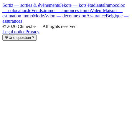
Sortiz — sorties & événements
Jekote — kots étudiants
Immocoloc
— colocation
JeVends.immo — annonces immo
ValeurMaison —
estimation immo
ModeAvion — déconnexion
AssuranceBelgique —
assurances
© 2026 Chiner.be —
All rights reserved
Legal notice
Privacy
💬
Une question ?