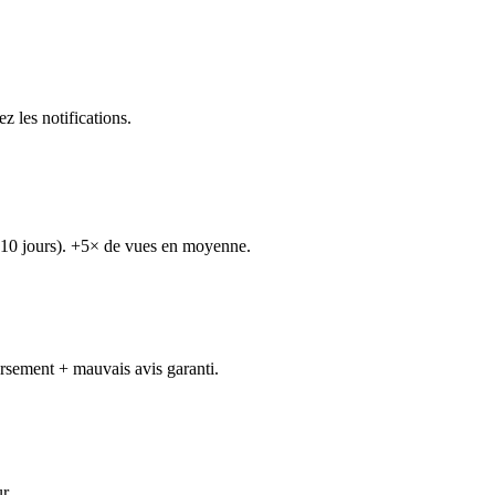
 les notifications.
r 10 jours). +5× de vues en moyenne.
ursement + mauvais avis garanti.
r.