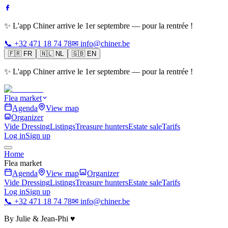
✨ L'app Chiner arrive le 1er septembre — pour la rentrée !
📞 +32 471 18 74 78
✉ info@chiner.be
🇫🇷
FR
🇳🇱
NL
🇬🇧
EN
✨ L'app Chiner arrive le 1er septembre — pour la rentrée !
Flea market
Agenda
View map
Organizer
Vide Dressing
Listings
Treasure hunters
Estate sale
Tarifs
Log in
Sign up
Home
Flea market
Agenda
View map
Organizer
Vide Dressing
Listings
Treasure hunters
Estate sale
Tarifs
Log in
Sign up
📞 +32 471 18 74 78
✉ info@chiner.be
By Julie & Jean-Phi ♥