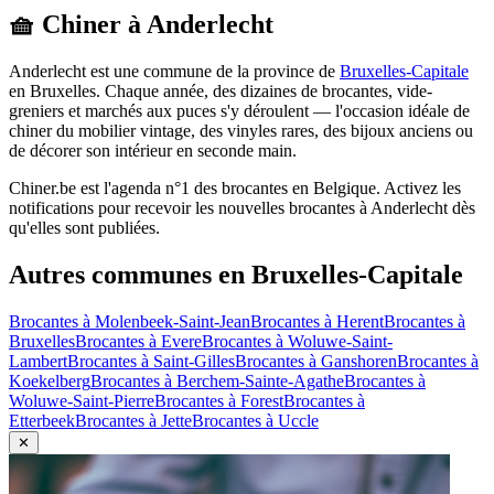
🧺 Chiner à
Anderlecht
Anderlecht
est une commune de la province de
Bruxelles-Capitale
en
Bruxelles
. Chaque année, des dizaines de brocantes, vide-
greniers et marchés aux puces s'y déroulent — l'occasion idéale de
chiner du mobilier vintage, des vinyles rares, des bijoux anciens ou
de décorer son intérieur en seconde main.
Chiner.be est l'agenda n°1 des brocantes en Belgique. Activez les
notifications pour recevoir les nouvelles brocantes à
Anderlecht
dès
qu'elles sont publiées.
Autres communes en
Bruxelles-Capitale
Brocantes à
Molenbeek-Saint-Jean
Brocantes à
Herent
Brocantes à
Bruxelles
Brocantes à
Evere
Brocantes à
Woluwe-Saint-
Lambert
Brocantes à
Saint-Gilles
Brocantes à
Ganshoren
Brocantes à
Koekelberg
Brocantes à
Berchem-Sainte-Agathe
Brocantes à
Woluwe-Saint-Pierre
Brocantes à
Forest
Brocantes à
Etterbeek
Brocantes à
Jette
Brocantes à
Uccle
✕