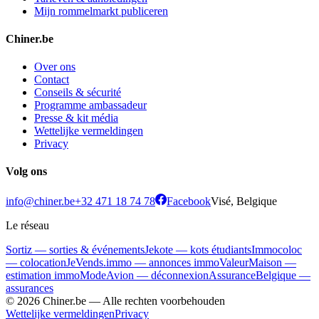
Mijn rommelmarkt publiceren
Chiner.be
Over ons
Contact
Conseils & sécurité
Programme ambassadeur
Presse & kit média
Wettelijke vermeldingen
Privacy
Volg ons
info@chiner.be
+32 471 18 74 78
Facebook
Visé, Belgique
Le réseau
Sortiz — sorties & événements
Jekote — kots étudiants
Immocoloc
— colocation
JeVends.immo — annonces immo
ValeurMaison —
estimation immo
ModeAvion — déconnexion
AssuranceBelgique —
assurances
© 2026 Chiner.be —
Alle rechten voorbehouden
Wettelijke vermeldingen
Privacy