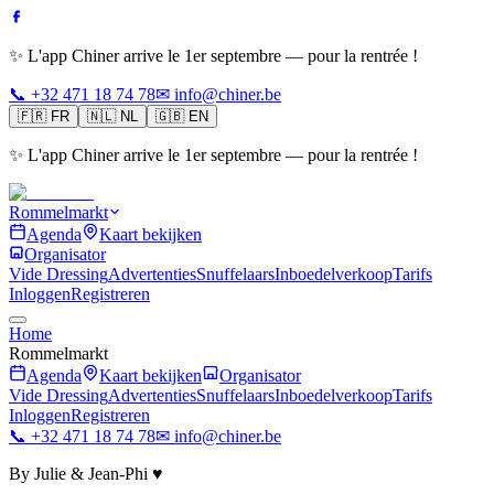
✨ L'app Chiner arrive le 1er septembre — pour la rentrée !
📞 +32 471 18 74 78
✉ info@chiner.be
🇫🇷
FR
🇳🇱
NL
🇬🇧
EN
✨ L'app Chiner arrive le 1er septembre — pour la rentrée !
Rommelmarkt
Agenda
Kaart bekijken
Organisator
Vide Dressing
Advertenties
Snuffelaars
Inboedelverkoop
Tarifs
Inloggen
Registreren
Home
Rommelmarkt
Agenda
Kaart bekijken
Organisator
Vide Dressing
Advertenties
Snuffelaars
Inboedelverkoop
Tarifs
Inloggen
Registreren
📞 +32 471 18 74 78
✉ info@chiner.be
By Julie & Jean-Phi ♥