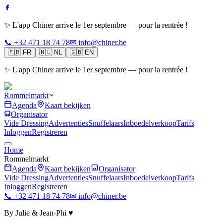
✨ L'app Chiner arrive le 1er septembre — pour la rentrée !
📞 +32 471 18 74 78
✉ info@chiner.be
🇫🇷
FR
🇳🇱
NL
🇬🇧
EN
✨ L'app Chiner arrive le 1er septembre — pour la rentrée !
Rommelmarkt
Agenda
Kaart bekijken
Organisator
Vide Dressing
Advertenties
Snuffelaars
Inboedelverkoop
Tarifs
Inloggen
Registreren
Home
Rommelmarkt
Agenda
Kaart bekijken
Organisator
Vide Dressing
Advertenties
Snuffelaars
Inboedelverkoop
Tarifs
Inloggen
Registreren
📞 +32 471 18 74 78
✉ info@chiner.be
By Julie & Jean-Phi ♥