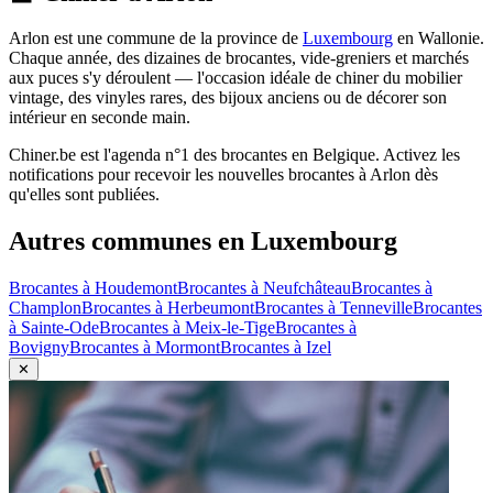
Arlon
est une commune de la province de
Luxembourg
en
Wallonie
.
Chaque année, des dizaines de brocantes, vide-greniers et marchés
aux puces s'y déroulent — l'occasion idéale de chiner du mobilier
vintage, des vinyles rares, des bijoux anciens ou de décorer son
intérieur en seconde main.
Chiner.be est l'agenda n°1 des brocantes en Belgique. Activez les
notifications pour recevoir les nouvelles brocantes à
Arlon
dès
qu'elles sont publiées.
Autres communes en
Luxembourg
Brocantes à
Houdemont
Brocantes à
Neufchâteau
Brocantes à
Champlon
Brocantes à
Herbeumont
Brocantes à
Tenneville
Brocantes
à
Sainte-Ode
Brocantes à
Meix-le-Tige
Brocantes à
Bovigny
Brocantes à
Mormont
Brocantes à
Izel
✕