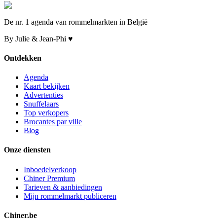
De nr. 1 agenda van rommelmarkten in België
By Julie & Jean-Phi ♥
Ontdekken
Agenda
Kaart bekijken
Advertenties
Snuffelaars
Top verkopers
Brocantes par ville
Blog
Onze diensten
Inboedelverkoop
Chiner Premium
Tarieven & aanbiedingen
Mijn rommelmarkt publiceren
Chiner.be