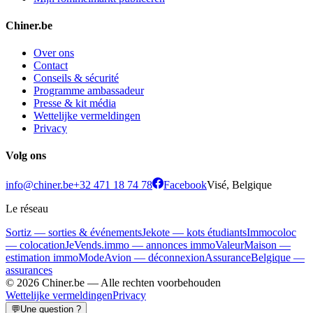
Chiner.be
Over ons
Contact
Conseils & sécurité
Programme ambassadeur
Presse & kit média
Wettelijke vermeldingen
Privacy
Volg ons
info@chiner.be
+32 471 18 74 78
Facebook
Visé, Belgique
Le réseau
Sortiz — sorties & événements
Jekote — kots étudiants
Immocoloc
— colocation
JeVends.immo — annonces immo
ValeurMaison —
estimation immo
ModeAvion — déconnexion
AssuranceBelgique —
assurances
© 2026 Chiner.be —
Alle rechten voorbehouden
Wettelijke vermeldingen
Privacy
💬
Une question ?