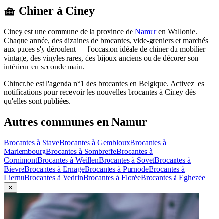
🧺 Chiner à
Ciney
Ciney
est une commune de la province de
Namur
en
Wallonie
.
Chaque année, des dizaines de brocantes, vide-greniers et marchés
aux puces s'y déroulent — l'occasion idéale de chiner du mobilier
vintage, des vinyles rares, des bijoux anciens ou de décorer son
intérieur en seconde main.
Chiner.be est l'agenda n°1 des brocantes en Belgique. Activez les
notifications pour recevoir les nouvelles brocantes à
Ciney
dès
qu'elles sont publiées.
Autres communes en
Namur
Brocantes à
Stave
Brocantes à
Gembloux
Brocantes à
Mariembourg
Brocantes à
Sombreffe
Brocantes à
Cornimont
Brocantes à
Weillen
Brocantes à
Sovet
Brocantes à
Bievre
Brocantes à
Ernage
Brocantes à
Purnode
Brocantes à
Liernu
Brocantes à
Vedrin
Brocantes à
Florée
Brocantes à
Eghezée
✕