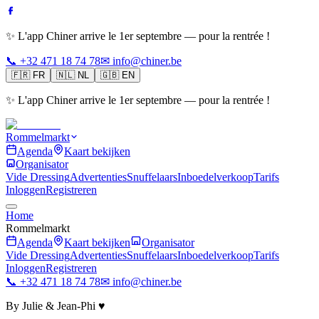
✨ L'app Chiner arrive le 1er septembre — pour la rentrée !
📞 +32 471 18 74 78
✉ info@chiner.be
🇫🇷
FR
🇳🇱
NL
🇬🇧
EN
✨ L'app Chiner arrive le 1er septembre — pour la rentrée !
Rommelmarkt
Agenda
Kaart bekijken
Organisator
Vide Dressing
Advertenties
Snuffelaars
Inboedelverkoop
Tarifs
Inloggen
Registreren
Home
Rommelmarkt
Agenda
Kaart bekijken
Organisator
Vide Dressing
Advertenties
Snuffelaars
Inboedelverkoop
Tarifs
Inloggen
Registreren
📞 +32 471 18 74 78
✉ info@chiner.be
By Julie & Jean-Phi ♥