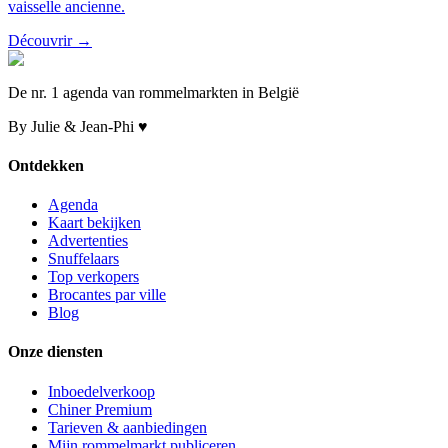
vaisselle ancienne.
Découvrir →
De nr. 1 agenda van rommelmarkten in België
By Julie & Jean-Phi ♥
Ontdekken
Agenda
Kaart bekijken
Advertenties
Snuffelaars
Top verkopers
Brocantes par ville
Blog
Onze diensten
Inboedelverkoop
Chiner Premium
Tarieven & aanbiedingen
Mijn rommelmarkt publiceren