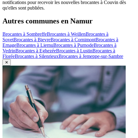
notifications pour recevoir les nouvelles brocantes à
Couvin
dès
qu'elles sont publiées.
Autres communes en
Namur
Brocantes à
Sombreffe
Brocantes à
Weillen
Brocantes à
Sovet
Brocantes à
Bievre
Brocantes à
Cornimont
Brocantes à
Ernage
Brocantes à
Liernu
Brocantes à
Purnode
Brocantes à
Vedrin
Brocantes à
Eghezée
Brocantes à
Lustin
Brocantes à
Florée
Brocantes à
Silenrieux
Brocantes à
Jemeppe-sur-Sambre
✕