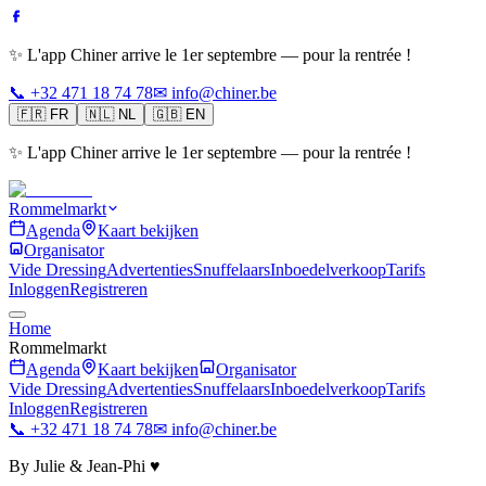
✨ L'app Chiner arrive le 1er septembre — pour la rentrée !
📞 +32 471 18 74 78
✉ info@chiner.be
🇫🇷
FR
🇳🇱
NL
🇬🇧
EN
✨ L'app Chiner arrive le 1er septembre — pour la rentrée !
Rommelmarkt
Agenda
Kaart bekijken
Organisator
Vide Dressing
Advertenties
Snuffelaars
Inboedelverkoop
Tarifs
Inloggen
Registreren
Home
Rommelmarkt
Agenda
Kaart bekijken
Organisator
Vide Dressing
Advertenties
Snuffelaars
Inboedelverkoop
Tarifs
Inloggen
Registreren
📞 +32 471 18 74 78
✉ info@chiner.be
By Julie & Jean-Phi ♥