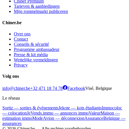
Chiner Premium
Tarieven & aanbiedingen
Mijn rommelmarkt publiceren
Chiner.be
Over ons
Contact
Conseils & sécurité
Programme ambassadeur
Presse & kit média
Wettelijke vermeldingen
Privacy
Volg ons
info@chiner.be
+32 471 18 74 78
Facebook
Visé, Belgique
Le réseau
Sortiz — sorties & événements
Jekote — kots étudiants
Immocoloc
— colocation
JeVends.immo — annonces immo
ValeurMaison —
estimation immo
ModeAvion — déconnexion
AssuranceBelgique —
assurances
© 2026 Chiner.be —
Alle rechten voorbehouden