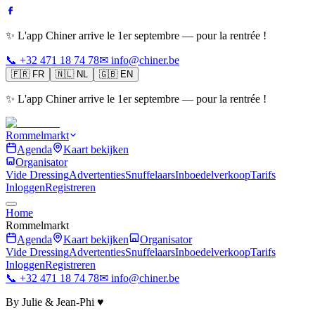
✨ L'app Chiner arrive le 1er septembre — pour la rentrée !
📞 +32 471 18 74 78
✉ info@chiner.be
🇫🇷
FR
🇳🇱
NL
🇬🇧
EN
✨ L'app Chiner arrive le 1er septembre — pour la rentrée !
Rommelmarkt
Agenda
Kaart bekijken
Organisator
Vide Dressing
Advertenties
Snuffelaars
Inboedelverkoop
Tarifs
Inloggen
Registreren
Home
Rommelmarkt
Agenda
Kaart bekijken
Organisator
Vide Dressing
Advertenties
Snuffelaars
Inboedelverkoop
Tarifs
Inloggen
Registreren
📞 +32 471 18 74 78
✉ info@chiner.be
By Julie & Jean-Phi ♥