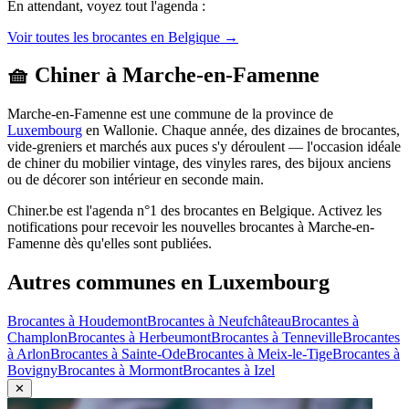
En attendant, voyez tout l'agenda :
Voir toutes les brocantes en Belgique →
🧺 Chiner à
Marche-en-Famenne
Marche-en-Famenne
est une commune de la province de
Luxembourg
en
Wallonie
. Chaque année, des dizaines de brocantes,
vide-greniers et marchés aux puces s'y déroulent — l'occasion idéale
de chiner du mobilier vintage, des vinyles rares, des bijoux anciens
ou de décorer son intérieur en seconde main.
Chiner.be est l'agenda n°1 des brocantes en Belgique. Activez les
notifications pour recevoir les nouvelles brocantes à
Marche-en-
Famenne
dès qu'elles sont publiées.
Autres communes en
Luxembourg
Brocantes à
Houdemont
Brocantes à
Neufchâteau
Brocantes à
Champlon
Brocantes à
Herbeumont
Brocantes à
Tenneville
Brocantes
à
Arlon
Brocantes à
Sainte-Ode
Brocantes à
Meix-le-Tige
Brocantes à
Bovigny
Brocantes à
Mormont
Brocantes à
Izel
✕