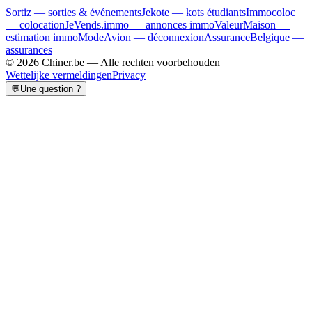
Sortiz — sorties & événements
Jekote — kots étudiants
Immocoloc
— colocation
JeVends.immo — annonces immo
ValeurMaison —
estimation immo
ModeAvion — déconnexion
AssuranceBelgique —
assurances
© 2026 Chiner.be —
Alle rechten voorbehouden
Wettelijke vermeldingen
Privacy
💬
Une question ?