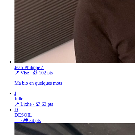
Jean-Philippe
✓
📍 Visé
· 🎁
102
pts
Ma bio en quelques mots
J
Julie
📍 Lixhe
· 🎁
63
pts
D
DESOIL
—
· 🎁
34
pts