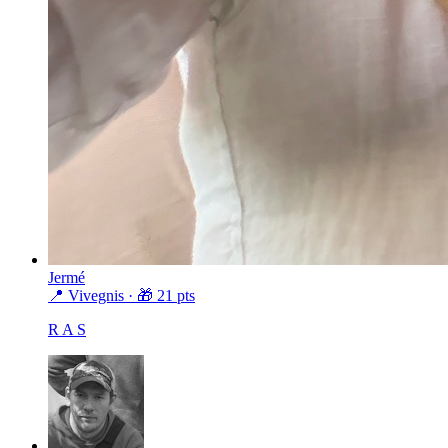
Jermé
📍 Vivegnis
· 🎁
21
pts
R A S