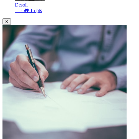
Desoil
—
· 🎁
15
pts
✕