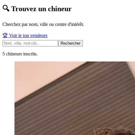
🔍 Trouvez un chineur
Cherchez par nom, ville ou centre d'intérêt.
🏆 Voir le top vendeurs
Rechercher
5
chineur
s
inscrit
s
.