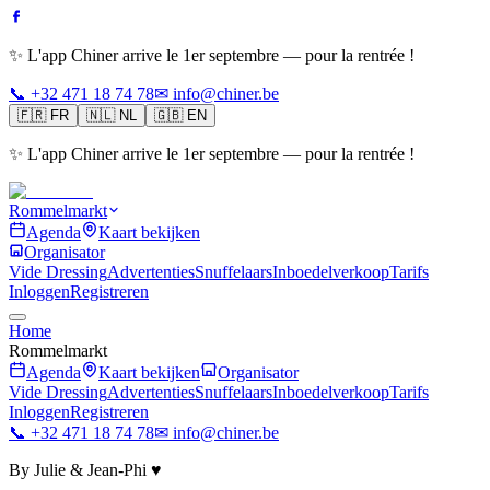
✨ L'app Chiner arrive le 1er septembre — pour la rentrée !
📞 +32 471 18 74 78
✉ info@chiner.be
🇫🇷
FR
🇳🇱
NL
🇬🇧
EN
✨ L'app Chiner arrive le 1er septembre — pour la rentrée !
Rommelmarkt
Agenda
Kaart bekijken
Organisator
Vide Dressing
Advertenties
Snuffelaars
Inboedelverkoop
Tarifs
Inloggen
Registreren
Home
Rommelmarkt
Agenda
Kaart bekijken
Organisator
Vide Dressing
Advertenties
Snuffelaars
Inboedelverkoop
Tarifs
Inloggen
Registreren
📞 +32 471 18 74 78
✉ info@chiner.be
By Julie & Jean-Phi ♥