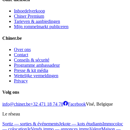
Inboedelverkoop
Chiner Premium
Tarieven & aanbiedingen
Mijn rommelmarkt publiceren
Chiner.be
Over ons
Contact
Conseils & sécurité
Programme ambassadeur
Presse & kit média
Wettelijke vermeldingen
Privacy
Volg ons
info@chiner.be
+32 471 18 74 78
Facebook
Visé, Belgique
Le réseau
Sortiz — sorties & événements
Jekote — kots étudiants
Immocoloc
— colocation
JeVends.immo — annonces immo
ValeurMaison —