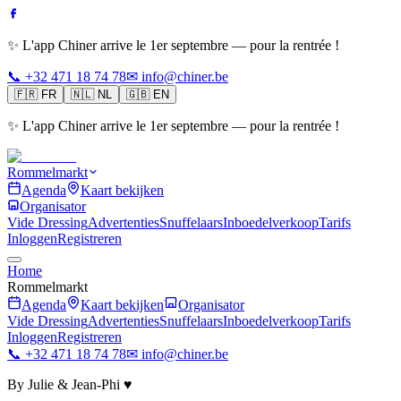
✨ L'app Chiner arrive le 1er septembre — pour la rentrée !
📞 +32 471 18 74 78
✉ info@chiner.be
🇫🇷
FR
🇳🇱
NL
🇬🇧
EN
✨ L'app Chiner arrive le 1er septembre — pour la rentrée !
Rommelmarkt
Agenda
Kaart bekijken
Organisator
Vide Dressing
Advertenties
Snuffelaars
Inboedelverkoop
Tarifs
Inloggen
Registreren
Home
Rommelmarkt
Agenda
Kaart bekijken
Organisator
Vide Dressing
Advertenties
Snuffelaars
Inboedelverkoop
Tarifs
Inloggen
Registreren
📞 +32 471 18 74 78
✉ info@chiner.be
By Julie & Jean-Phi ♥