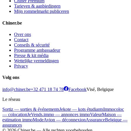
Chiner Premium
Tarieven & aanbiedingen
Mijn rommelmarkt publiceren
Chiner.be
Over ons
Contact
Conseils & sécurité
Programme ambassadeur
Presse & kit média
Wettelijke vermeldingen
Privacy
Volg ons
info@chiner.be
+32 471 18 74 78
Facebook
Visé, Belgique
Le réseau
Sortiz — sorties & événements
Jekote — kots étudiants
Immocoloc
— colocation
JeVends.immo — annonces immo
ValeurMaison —
estimation immo
ModeAvion — déconnexion
AssuranceBelgique —
assurances
© 2026 Chiner.be —
Alle rechten voorbehouden