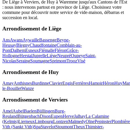
De Liège à Verviers, de Huy à Waremme jusqu'aux Cantons de l'Est
: nous intervenons partout en province de Liège. Choisissez votre
commune pour découvrir notre service de vide-maison, débarras et
succession en local.
Arrondissement de
Liège
Ans
Awans
Aywaille
Bassenge
Beyne-
Heusay
Blegny
Chaudfontaine
Comblain-au-
Pont
Dalhem
Esneux
Flémalle
Fléron
Grâce-
Hollogne
Herstal
Juprelle
Liège
Neupré
Oupeye
Saint-
Nicolas
Seraing
Soumagne
Sprimont
Trooz
Visé
Arrondissement de
Huy
Amay
Anthisnes
Burdinne
Clavier
Engis
Ferrières
Hamoir
Héron
Huy
Mar
le-Bouillet
Wanze
Arrondissement de
Verviers
Amel
Aubel
Baelen
Büllingen
Burg-
Reuland
Bütgenbach
Dison
Eupen
Herve
Jalhay
La Calamine
(Kelmis)
Lierneux
Limbourg
Lontzen
Malmedy
Olne
Pepinster
Plombière
Vith (Sankt Vith)
Spa
Stavelot
Stoumont
Theux
Thimister-