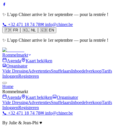
✨ L'app Chiner arrive le 1er septembre — pour la rentrée !
📞 +32 471 18 74 78
✉ info@chiner.be
🇫🇷
FR
🇳🇱
NL
🇬🇧
EN
✨ L'app Chiner arrive le 1er septembre — pour la rentrée !
Rommelmarkt
Agenda
Kaart bekijken
Organisator
Vide Dressing
Advertenties
Snuffelaars
Inboedelverkoop
Tarifs
Inloggen
Registreren
Home
Rommelmarkt
Agenda
Kaart bekijken
Organisator
Vide Dressing
Advertenties
Snuffelaars
Inboedelverkoop
Tarifs
Inloggen
Registreren
📞 +32 471 18 74 78
✉ info@chiner.be
By Julie & Jean-Phi ♥