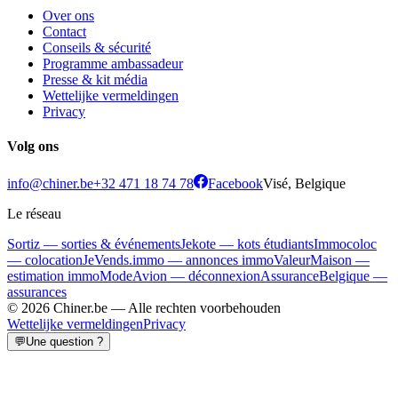
Over ons
Contact
Conseils & sécurité
Programme ambassadeur
Presse & kit média
Wettelijke vermeldingen
Privacy
Volg ons
info@chiner.be
+32 471 18 74 78
Facebook
Visé, Belgique
Le réseau
Sortiz — sorties & événements
Jekote — kots étudiants
Immocoloc
— colocation
JeVends.immo — annonces immo
ValeurMaison —
estimation immo
ModeAvion — déconnexion
AssuranceBelgique —
assurances
© 2026 Chiner.be —
Alle rechten voorbehouden
Wettelijke vermeldingen
Privacy
💬
Une question ?