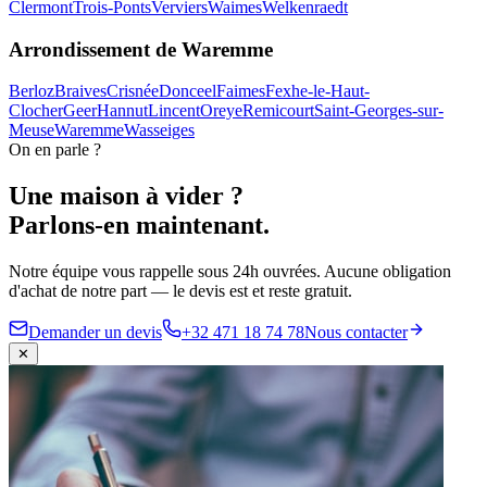
Clermont
Trois-Ponts
Verviers
Waimes
Welkenraedt
Arrondissement de
Waremme
Berloz
Braives
Crisnée
Donceel
Faimes
Fexhe-le-Haut-
Clocher
Geer
Hannut
Lincent
Oreye
Remicourt
Saint-Georges-sur-
Meuse
Waremme
Wasseiges
On en parle ?
Une maison à vider ?
Parlons-en maintenant.
Notre équipe vous rappelle sous 24h ouvrées. Aucune obligation
d'achat de notre part — le devis est et reste gratuit.
Demander un devis
+32 471 18 74 78
Nous contacter
✕