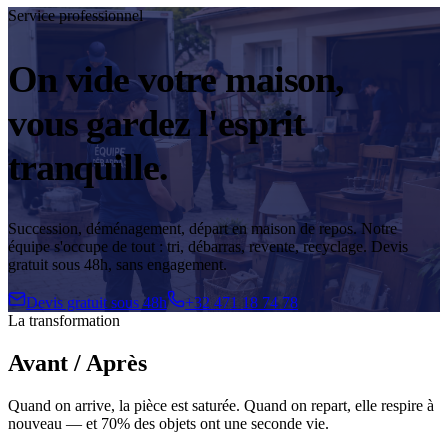
Service professionnel
On vide votre
maison
,
vous gardez l'esprit
tranquille.
Succession, déménagement, départ en maison de repos. Notre
équipe s'occupe de tout : tri, débarras, revente, recyclage. Devis
gratuit sous 48h, sans engagement.
Devis gratuit sous 48h
+32 471 18 74 78
La transformation
Avant / Après
Quand on arrive, la pièce est saturée. Quand on repart, elle respire à
nouveau — et 70% des objets ont une seconde vie.