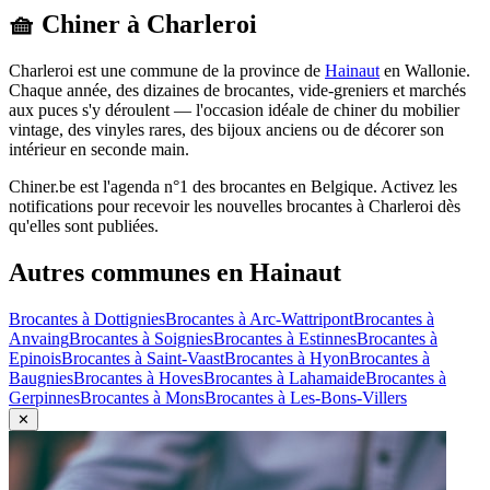
🧺 Chiner à
Charleroi
Charleroi
est une commune de la province de
Hainaut
en
Wallonie
.
Chaque année, des dizaines de brocantes, vide-greniers et marchés
aux puces s'y déroulent — l'occasion idéale de chiner du mobilier
vintage, des vinyles rares, des bijoux anciens ou de décorer son
intérieur en seconde main.
Chiner.be est l'agenda n°1 des brocantes en Belgique. Activez les
notifications pour recevoir les nouvelles brocantes à
Charleroi
dès
qu'elles sont publiées.
Autres communes en
Hainaut
Brocantes à
Dottignies
Brocantes à
Arc-Wattripont
Brocantes à
Anvaing
Brocantes à
Soignies
Brocantes à
Estinnes
Brocantes à
Epinois
Brocantes à
Saint-Vaast
Brocantes à
Hyon
Brocantes à
Baugnies
Brocantes à
Hoves
Brocantes à
Lahamaide
Brocantes à
Gerpinnes
Brocantes à
Mons
Brocantes à
Les-Bons-Villers
✕