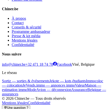
Chiner.be
À propos
Contact
Conseils & sécurité
Programme ambassadeur
Presse & kit média
Mentions légales
Confidentialité
Nous suivre
info@chiner.be
+32 471 18 74 78
Facebook
Visé, Belgique
Le réseau
Sortiz — sorties & événements
Jekote — kots étudiants
Immocoloc
— colocation
JeVends.immo — annonces immo
ValeurMaison —
estimation immo
ModeAvion — déconnexion
AssuranceBelgique —
assurances
© 2026 Chiner.be —
Tous droits réservés
Mentions légales
Confidentialité
💬
Une question ?