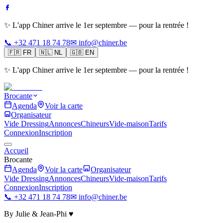
✨ L'app Chiner arrive le 1er septembre — pour la rentrée !
📞 +32 471 18 74 78
✉ info@chiner.be
🇫🇷
FR
🇳🇱
NL
🇬🇧
EN
✨ L'app Chiner arrive le 1er septembre — pour la rentrée !
Brocante
Agenda
Voir la carte
Organisateur
Vide Dressing
Annonces
Chineurs
Vide-maison
Tarifs
Connexion
Inscription
Accueil
Brocante
Agenda
Voir la carte
Organisateur
Vide Dressing
Annonces
Chineurs
Vide-maison
Tarifs
Connexion
Inscription
📞 +32 471 18 74 78
✉ info@chiner.be
By Julie & Jean-Phi ♥