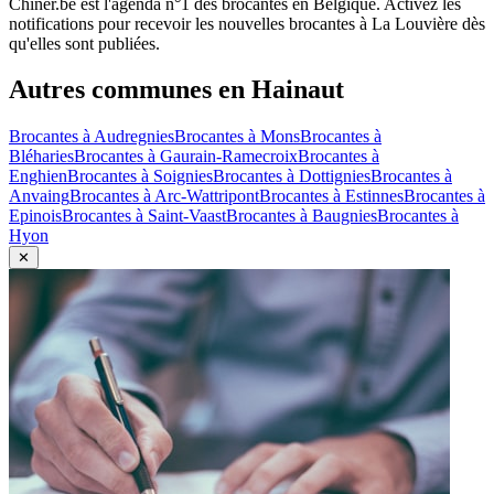
Chiner.be est l'agenda n°1 des brocantes en Belgique. Activez les
notifications pour recevoir les nouvelles brocantes à
La Louvière
dès
qu'elles sont publiées.
Autres communes en
Hainaut
Brocantes à
Audregnies
Brocantes à
Mons
Brocantes à
Bléharies
Brocantes à
Gaurain-Ramecroix
Brocantes à
Enghien
Brocantes à
Soignies
Brocantes à
Dottignies
Brocantes à
Anvaing
Brocantes à
Arc-Wattripont
Brocantes à
Estinnes
Brocantes à
Epinois
Brocantes à
Saint-Vaast
Brocantes à
Baugnies
Brocantes à
Hyon
✕