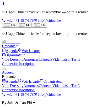
✨ L'app Chiner arrive le 1er septembre — pour la rentrée !
📞 +32 471 18 74 78
✉ info@chiner.be
🇫🇷
FR
🇳🇱
NL
🇬🇧
EN
✨ L'app Chiner arrive le 1er septembre — pour la rentrée !
Brocante
Agenda
Voir la carte
Organisateur
Vide Dressing
Annonces
Chineurs
Vide-maison
Tarifs
Connexion
Inscription
Accueil
Brocante
Agenda
Voir la carte
Organisateur
Vide Dressing
Annonces
Chineurs
Vide-maison
Tarifs
Connexion
Inscription
📞 +32 471 18 74 78
✉ info@chiner.be
By Julie & Jean-Phi ♥