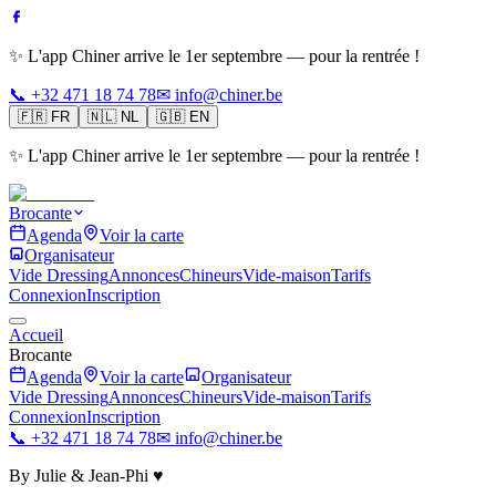
✨ L'app Chiner arrive le 1er septembre — pour la rentrée !
📞 +32 471 18 74 78
✉ info@chiner.be
🇫🇷
FR
🇳🇱
NL
🇬🇧
EN
✨ L'app Chiner arrive le 1er septembre — pour la rentrée !
Brocante
Agenda
Voir la carte
Organisateur
Vide Dressing
Annonces
Chineurs
Vide-maison
Tarifs
Connexion
Inscription
Accueil
Brocante
Agenda
Voir la carte
Organisateur
Vide Dressing
Annonces
Chineurs
Vide-maison
Tarifs
Connexion
Inscription
📞 +32 471 18 74 78
✉ info@chiner.be
By Julie & Jean-Phi ♥