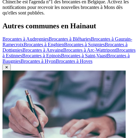
Chiner.be est l'agenda n°1 des brocantes en Belgique. Activez les
notifications pour recevoir les nouvelles brocantes à
Mons
dès
qu'elles sont publiées.
Autres communes en
Hainaut
Brocantes à
Audregnies
Brocantes à
Bléharies
Brocantes à
Gaurain-
Ramecroix
Brocantes à
Enghien
Brocantes à
Soignies
Brocantes à
Dottignies
Brocantes à
Anvaing
Brocantes à
Arc-Wattripont
Brocantes
à
Estinnes
Brocantes à
Epinois
Brocantes à
Saint-Vaast
Brocantes à
Baugnies
Brocantes à
Hyon
Brocantes à
Hoves
✕