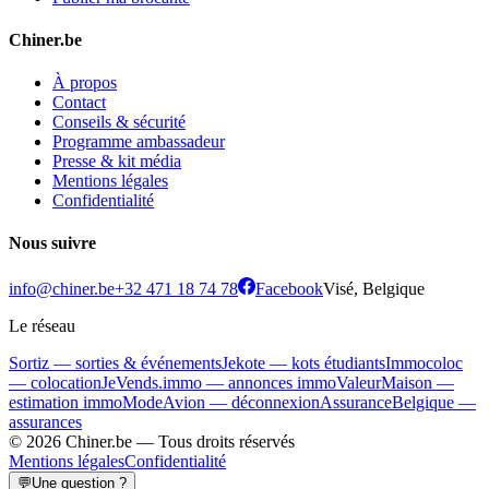
Chiner.be
À propos
Contact
Conseils & sécurité
Programme ambassadeur
Presse & kit média
Mentions légales
Confidentialité
Nous suivre
info@chiner.be
+32 471 18 74 78
Facebook
Visé, Belgique
Le réseau
Sortiz — sorties & événements
Jekote — kots étudiants
Immocoloc
— colocation
JeVends.immo — annonces immo
ValeurMaison —
estimation immo
ModeAvion — déconnexion
AssuranceBelgique —
assurances
© 2026 Chiner.be —
Tous droits réservés
Mentions légales
Confidentialité
💬
Une question ?