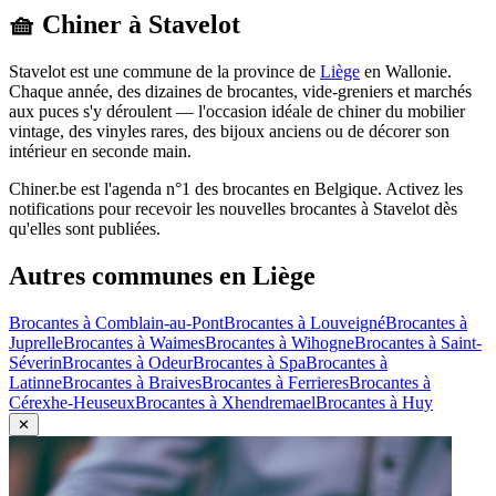
🧺 Chiner à
Stavelot
Stavelot
est une commune de la province de
Liège
en
Wallonie
.
Chaque année, des dizaines de brocantes, vide-greniers et marchés
aux puces s'y déroulent — l'occasion idéale de chiner du mobilier
vintage, des vinyles rares, des bijoux anciens ou de décorer son
intérieur en seconde main.
Chiner.be est l'agenda n°1 des brocantes en Belgique. Activez les
notifications pour recevoir les nouvelles brocantes à
Stavelot
dès
qu'elles sont publiées.
Autres communes en
Liège
Brocantes à
Comblain-au-Pont
Brocantes à
Louveigné
Brocantes à
Juprelle
Brocantes à
Waimes
Brocantes à
Wihogne
Brocantes à
Saint-
Séverin
Brocantes à
Odeur
Brocantes à
Spa
Brocantes à
Latinne
Brocantes à
Braives
Brocantes à
Ferrieres
Brocantes à
Cérexhe-Heuseux
Brocantes à
Xhendremael
Brocantes à
Huy
✕