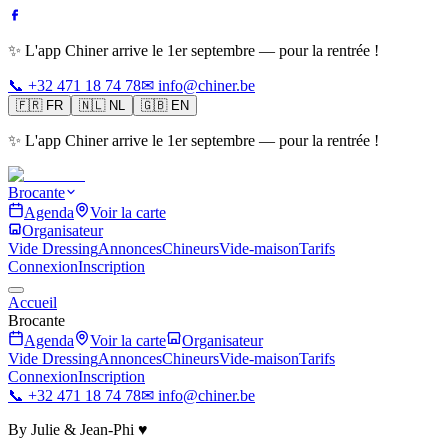
✨ L'app Chiner arrive le 1er septembre — pour la rentrée !
📞 +32 471 18 74 78
✉ info@chiner.be
🇫🇷
FR
🇳🇱
NL
🇬🇧
EN
✨ L'app Chiner arrive le 1er septembre — pour la rentrée !
Brocante
Agenda
Voir la carte
Organisateur
Vide Dressing
Annonces
Chineurs
Vide-maison
Tarifs
Connexion
Inscription
Accueil
Brocante
Agenda
Voir la carte
Organisateur
Vide Dressing
Annonces
Chineurs
Vide-maison
Tarifs
Connexion
Inscription
📞 +32 471 18 74 78
✉ info@chiner.be
By Julie & Jean-Phi ♥