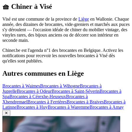
🧺 Chiner à
Visé
Visé
est une commune de la province de
Liège
en
Wallonie
. Chaque
année, des dizaines de brocantes, vide-greniers et marchés aux puces
s'y déroulent — l'occasion idéale de chiner du mobilier vintage, des
vinyles rares, des bijoux anciens ou de décorer son intérieur en
seconde main.
Chiner.be est l'agenda n°1 des brocantes en Belgique. Activez les
notifications pour recevoir les nouvelles brocantes à
Visé
dès
qu'elles sont publiées.
Autres communes en
Liège
Brocantes à
Waimes
Brocantes à
Wihogne
Brocantes à
Juprelle
Brocantes à
Odeur
Brocantes à
Saint-Séverin
Brocantes à
Spa
Brocantes à
Cérexhe-Heuseux
Brocantes à
Xhendremael
Brocantes à
Ferrières
Brocantes à
Braives
Brocantes à
Latinne
Brocantes à
Huy
Brocantes à
Waremme
Brocantes à
Amay
✕