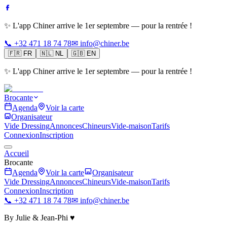
✨ L'app Chiner arrive le 1er septembre — pour la rentrée !
📞 +32 471 18 74 78
✉ info@chiner.be
🇫🇷
FR
🇳🇱
NL
🇬🇧
EN
✨ L'app Chiner arrive le 1er septembre — pour la rentrée !
Brocante
Agenda
Voir la carte
Organisateur
Vide Dressing
Annonces
Chineurs
Vide-maison
Tarifs
Connexion
Inscription
Accueil
Brocante
Agenda
Voir la carte
Organisateur
Vide Dressing
Annonces
Chineurs
Vide-maison
Tarifs
Connexion
Inscription
📞 +32 471 18 74 78
✉ info@chiner.be
By Julie & Jean-Phi ♥