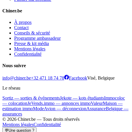
Chiner.be
À propos
Contact
Conseils & sécurité
Programme ambassadeur
Presse & kit média
Mentions légales
Confidentialité
Nous suivre
info@chiner.be
+32 471 18 74 78
Facebook
Visé, Belgique
Le réseau
Sortiz — sorties & événements
Jekote — kots étudiants
Immocoloc
— colocation
JeVends.immo — annonces immo
ValeurMaison —
estimation immo
ModeAvion — déconnexion
AssuranceBelgique —
assurances
© 2026 Chiner.be —
Tous droits réservés
Mentions légales
Confidentialité
💬
Une question ?