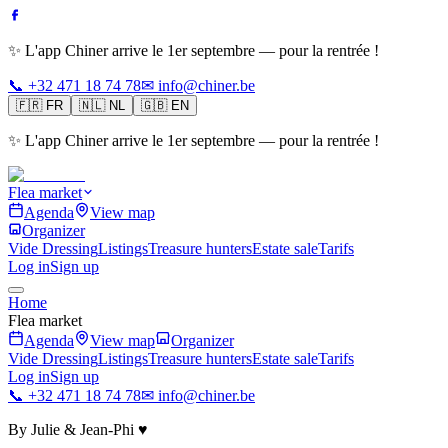
✨ L'app Chiner arrive le 1er septembre — pour la rentrée !
📞 +32 471 18 74 78
✉ info@chiner.be
🇫🇷
FR
🇳🇱
NL
🇬🇧
EN
✨ L'app Chiner arrive le 1er septembre — pour la rentrée !
Flea market
Agenda
View map
Organizer
Vide Dressing
Listings
Treasure hunters
Estate sale
Tarifs
Log in
Sign up
Home
Flea market
Agenda
View map
Organizer
Vide Dressing
Listings
Treasure hunters
Estate sale
Tarifs
Log in
Sign up
📞 +32 471 18 74 78
✉ info@chiner.be
By Julie & Jean-Phi ♥