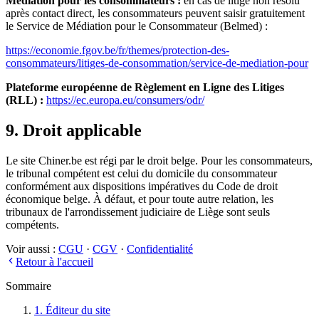
Médiation pour les consommateurs :
en cas de litige non résolu
après contact direct, les consommateurs peuvent saisir gratuitement
le Service de Médiation pour le Consommateur (Belmed) :
https://economie.fgov.be/fr/themes/protection-des-
consommateurs/litiges-de-consommation/service-de-mediation-pour
Plateforme européenne de Règlement en Ligne des Litiges
(RLL) :
https://ec.europa.eu/consumers/odr/
9. Droit applicable
Le site Chiner.be est régi par le droit belge. Pour les consommateurs,
le tribunal compétent est celui du domicile du consommateur
conformément aux dispositions impératives du Code de droit
économique belge. À défaut, et pour toute autre relation, les
tribunaux de l'arrondissement judiciaire de Liège sont seuls
compétents.
Voir aussi :
CGU
·
CGV
·
Confidentialité
Retour à l'accueil
Sommaire
1. Éditeur du site