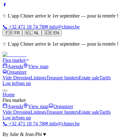
✨ L'app Chiner arrive le 1er septembre — pour la rentrée !
📞 +32 471 18 74 78
✉ info@chiner.be
🇫🇷
FR
🇳🇱
NL
🇬🇧
EN
✨ L'app Chiner arrive le 1er septembre — pour la rentrée !
Flea market
Agenda
View map
Organizer
Vide Dressing
Listings
Treasure hunters
Estate sale
Tarifs
Log in
Sign up
Home
Flea market
Agenda
View map
Organizer
Vide Dressing
Listings
Treasure hunters
Estate sale
Tarifs
Log in
Sign up
📞 +32 471 18 74 78
✉ info@chiner.be
By Julie & Jean-Phi ♥