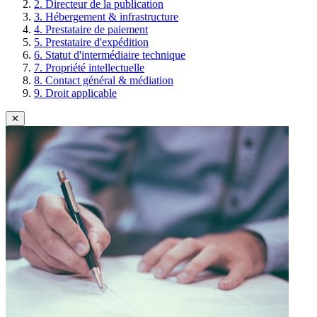
2. Directeur de la publication
3. Hébergement & infrastructure
4. Prestataire de paiement
5. Prestataire d'expédition
6. Statut d'intermédiaire technique
7. Propriété intellectuelle
8. Contact général & médiation
9. Droit applicable
✕