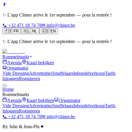
✨ L'app Chiner arrive le 1er septembre — pour la rentrée !
📞 +32 471 18 74 78
✉ info@chiner.be
🇫🇷
FR
🇳🇱
NL
🇬🇧
EN
✨ L'app Chiner arrive le 1er septembre — pour la rentrée !
Rommelmarkt
Agenda
Kaart bekijken
Organisator
Vide Dressing
Advertenties
Snuffelaars
Inboedelverkoop
Tarifs
Inloggen
Registreren
Home
Rommelmarkt
Agenda
Kaart bekijken
Organisator
Vide Dressing
Advertenties
Snuffelaars
Inboedelverkoop
Tarifs
Inloggen
Registreren
📞 +32 471 18 74 78
✉ info@chiner.be
By Julie & Jean-Phi ♥