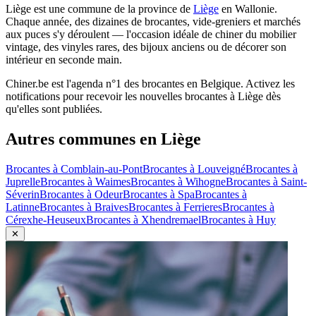
Liège
est une commune de la province de
Liège
en
Wallonie
.
Chaque année, des dizaines de brocantes, vide-greniers et marchés
aux puces s'y déroulent — l'occasion idéale de chiner du mobilier
vintage, des vinyles rares, des bijoux anciens ou de décorer son
intérieur en seconde main.
Chiner.be est l'agenda n°1 des brocantes en Belgique. Activez les
notifications pour recevoir les nouvelles brocantes à
Liège
dès
qu'elles sont publiées.
Autres communes en
Liège
Brocantes à
Comblain-au-Pont
Brocantes à
Louveigné
Brocantes à
Juprelle
Brocantes à
Waimes
Brocantes à
Wihogne
Brocantes à
Saint-
Séverin
Brocantes à
Odeur
Brocantes à
Spa
Brocantes à
Latinne
Brocantes à
Braives
Brocantes à
Ferrieres
Brocantes à
Cérexhe-Heuseux
Brocantes à
Xhendremael
Brocantes à
Huy
✕